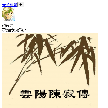
天子無憂
趙晨光
29
14
64