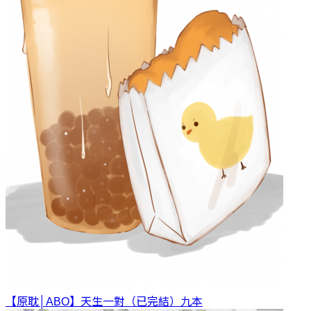
【原耽│ABO】天生一對（已完結）
九本