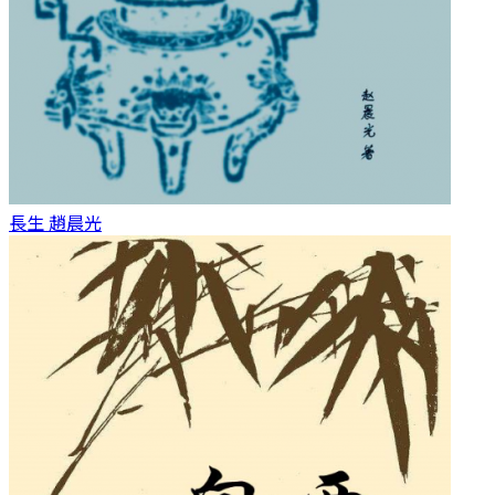
長生
趙晨光