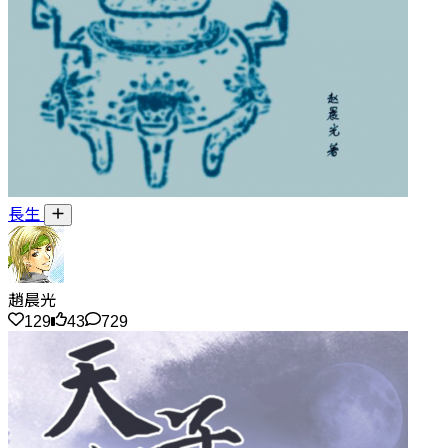
長生
趙晨光
129
43
729