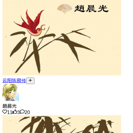
云阳陈寂传
趙晨光
11
3
20