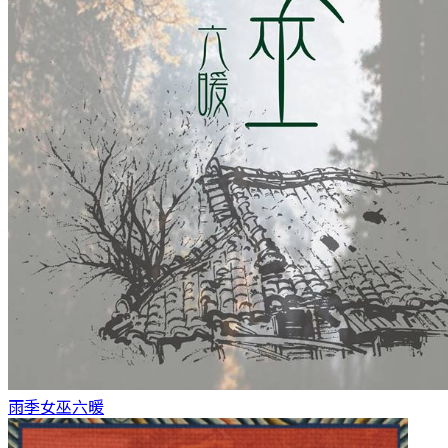
雨季女巫
六暖