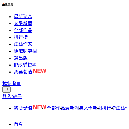
最新消息
文學新聞
全部作品
排行榜
焦點作家
徐淑卿專欄
鏡出版
IP改編授權
我要儲值
我要收費
登入/註冊
我要儲值
全部作品
最新消息
文學新聞
排行榜
焦點
首頁