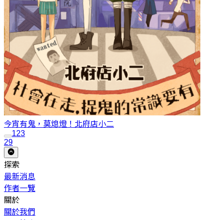
今宵有鬼，莫熄燈！
北府店小二
1
2
3
29
探索
最新消息
作者一覽
關於
關於我們