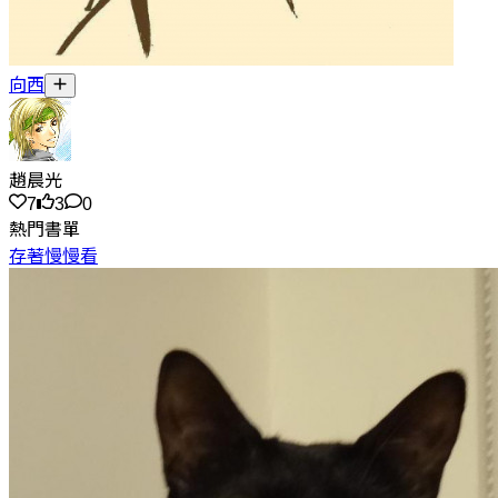
向西
趙晨光
7
3
0
熱門書單
存著慢慢看