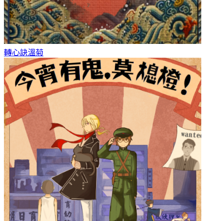
轉心訣
溫菊