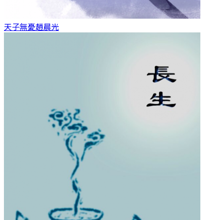
天子無憂
趙晨光