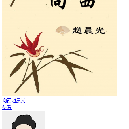
向西
趙晨光
待看