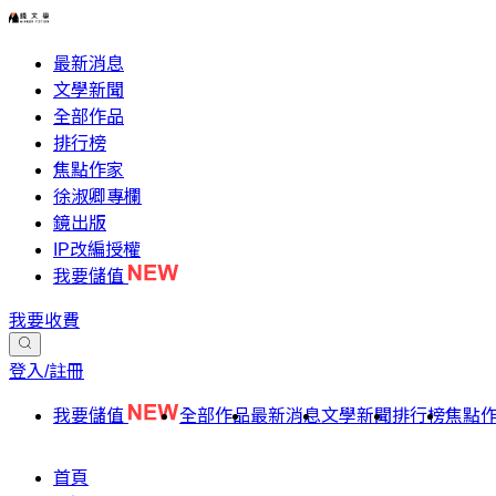
最新消息
文學新聞
全部作品
排行榜
焦點作家
徐淑卿專欄
鏡出版
IP改編授權
我要儲值
我要收費
登入/註冊
我要儲值
全部作品
最新消息
文學新聞
排行榜
焦點
首頁