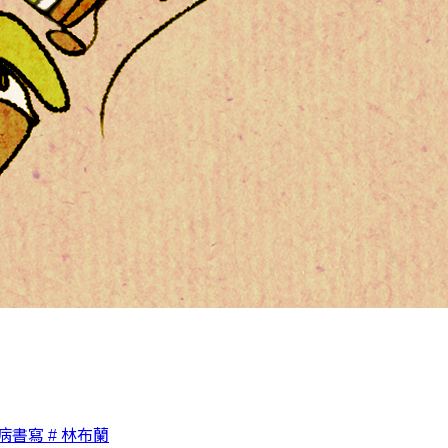
疾病書寫
# 林布蘭