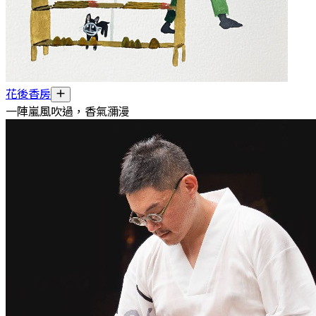
花後香房
一陣嵐風吹過，香氣瀰漫