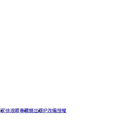
作家
徐淑卿專欄
鏡出版
IP改編授權