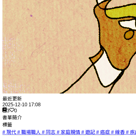
最近更新
2025-12-10 17:08
3
0
書單簡介
標籤
# 現代
# 職場職人
# 同志
# 家庭親情
# 遊記
# 癌症
# 線香
# 