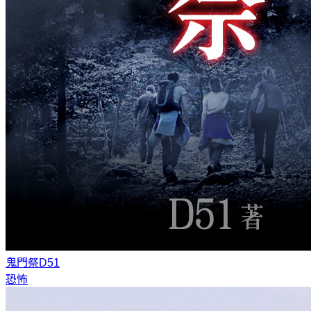
鬼門祭
D51
恐怖