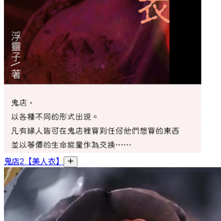
鬼店2【美人衣】