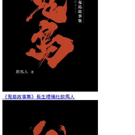
《鬼島故事集》長生禮儀社
飲馬人