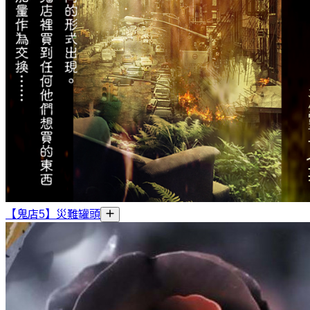
【鬼店5】災難罐頭