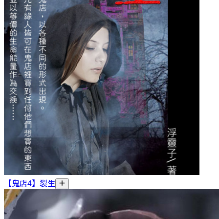
【鬼店4】裂生