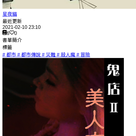
星夜貓
最近更新
2021-02-10 23:10
6
0
書單簡介
標籤
# 都市
# 都市傳說
# 災難
# 殺人魔
# 冒險