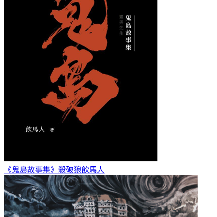
《鬼島故事集》殺破狼
飲馬人