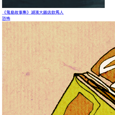
《鬼島故事集》湖濱大飯店
飲馬人
恐怖