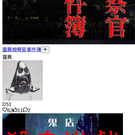
靈異檢察官事件簿
靈異
D51
62
11
2