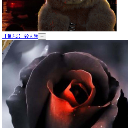
【鬼店3】 殺人熊