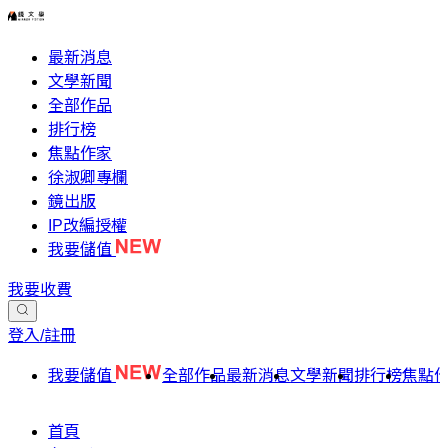
最新消息
文學新聞
全部作品
排行榜
焦點作家
徐淑卿專欄
鏡出版
IP改編授權
我要儲值
我要收費
登入/註冊
我要儲值
全部作品
最新消息
文學新聞
排行榜
焦點
首頁