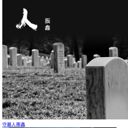
守墓人
振鑫