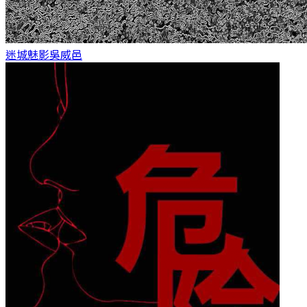
迷城魅影
吳威邑