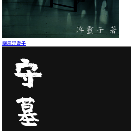
曬屍
浮靈子