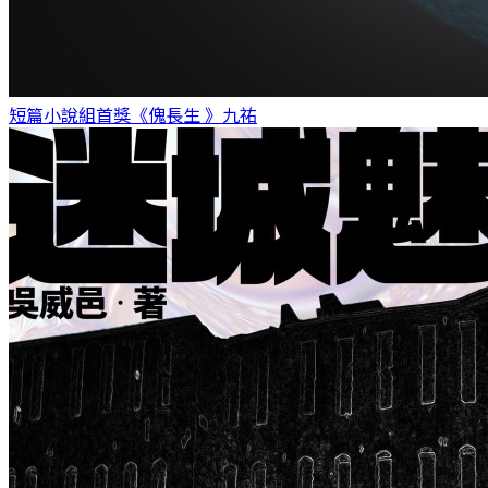
短篇小說組首獎《傀長生 》
九祐