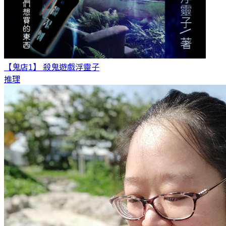
【鬼店1】 殺鬼遊戲
浮靈子
推理