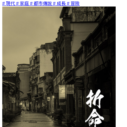
# 現代
# 家庭
# 都市傳說
# 成長
# 冒險