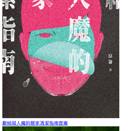
獻給殺人魔的居家清潔指南
崑崙