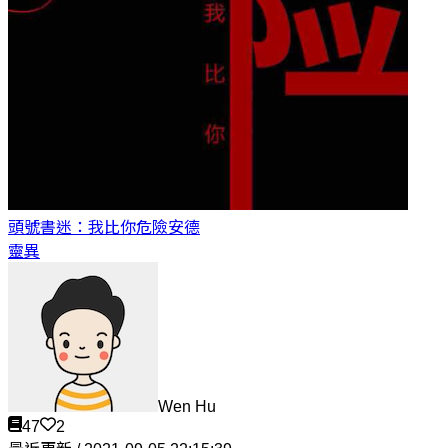
頭號書迷：我比你危險
安德
靈異
Wen Hu
47
2