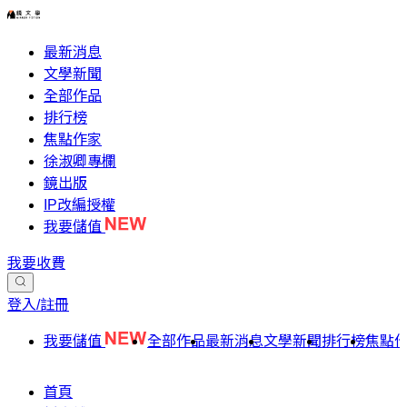
最新消息
文學新聞
全部作品
排行榜
焦點作家
徐淑卿專欄
鏡出版
IP改編授權
我要儲值
我要收費
登入/註冊
我要儲值
全部作品
最新消息
文學新聞
排行榜
焦點
首頁