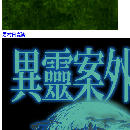
屠村日
崑崙