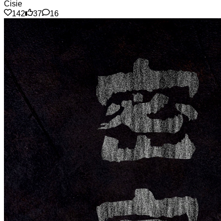
Cisie
142
37
16