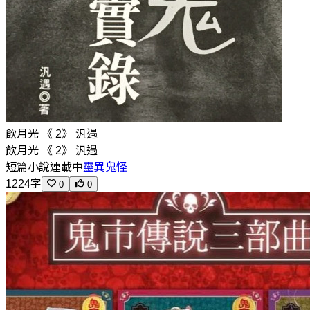
飲月光 《 2》 汎遇
飲月光 《 2》 汎遇
短篇小說
連載中
靈異鬼怪
1224字
0
0