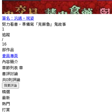
筆名：汎遇‧琬姿
努力看書，準備寫「克蘇魯』鬼故事
1
追蹤
/
16
部作品
會員專頁
內容簡介
章節列表
章
書評討論
共0則評論
我要評論
精選
最新
熱門
打賞