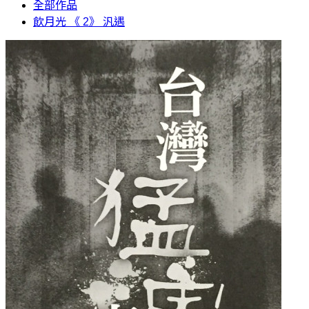
全部作品
飲月光 《 2》 汎遇