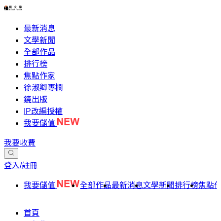
最新消息
文學新聞
全部作品
排行榜
焦點作家
徐淑卿專欄
鏡出版
IP改編授權
我要儲值
我要收費
登入/註冊
我要儲值
全部作品
最新消息
文學新聞
排行榜
焦點
首頁