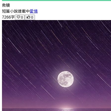
救贖
短篇小說
連載中
愛情
7266字
0
0