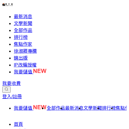
最新消息
文學新聞
全部作品
排行榜
焦點作家
徐淑卿專欄
鏡出版
IP改編授權
我要儲值
我要收費
登入/註冊
我要儲值
全部作品
最新消息
文學新聞
排行榜
焦點
首頁