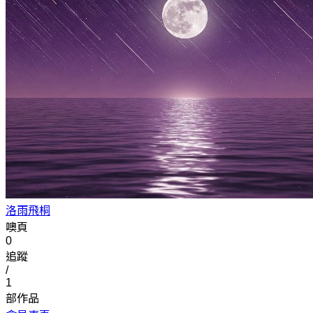
洛雨飛桐
噢頁
0
追蹤
/
1
部作品