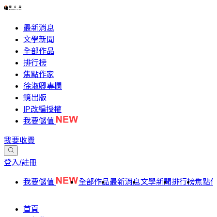
最新消息
文學新聞
全部作品
排行榜
焦點作家
徐淑卿專欄
鏡出版
IP改編授權
我要儲值
我要收費
登入/註冊
我要儲值
全部作品
最新消息
文學新聞
排行榜
焦點
首頁