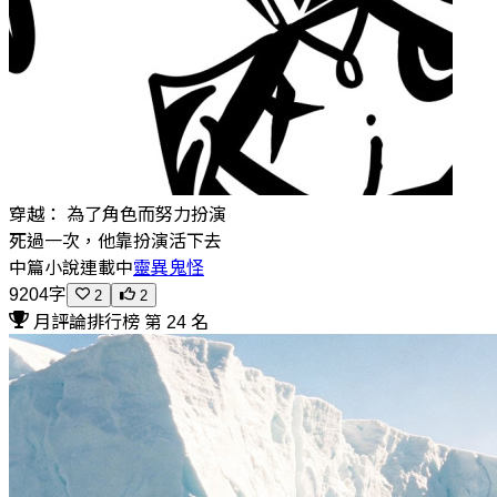
穿越： 為了角色而努力扮演
死過一次，他靠扮演活下去
中篇小說
連載中
靈異鬼怪
9204字
2
2
月評論排行榜 第 24 名