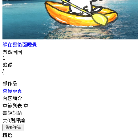
躲在雲後面睡覺
有點困困
1
追蹤
/
1
部作品
會員專頁
內容簡介
章節列表
章
書評討論
共0則評論
我要評論
精選