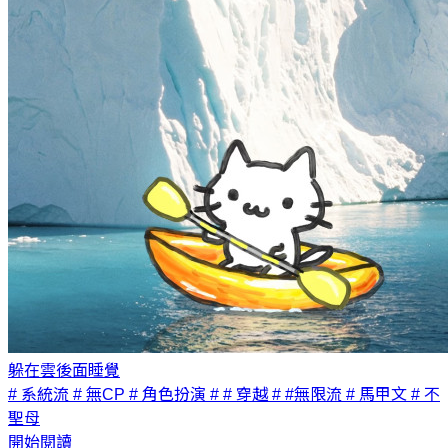
躲在雲後面睡覺
# 系統流
# 無CP
# 角色扮演
# # 穿越
# #無限流
# 馬甲文
# 不
聖母
開始閱讀