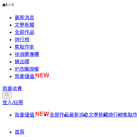
最新消息
文學新聞
全部作品
排行榜
焦點作家
徐淑卿專欄
鏡出版
IP改編授權
我要儲值
我要收費
登入/註冊
我要儲值
全部作品
最新消息
文學新聞
排行榜
焦點
首頁