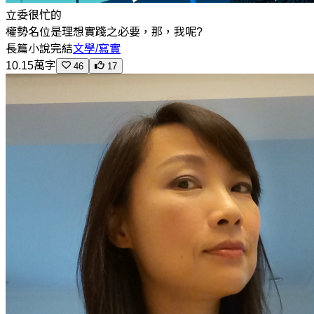
立委很忙的
權勢名位是理想實踐之必要，那，我呢?
長篇小說
完結
文學/寫實
10.15萬字
46
17