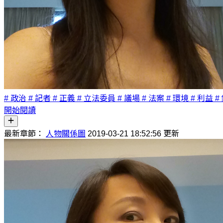
# 政治
# 記者
# 正義
# 立法委員
# 議場
# 法案
# 環境
# 利益
#
開始閱讀
最新章節：
人物關係圖
2019-03-21 18:52:56 更新