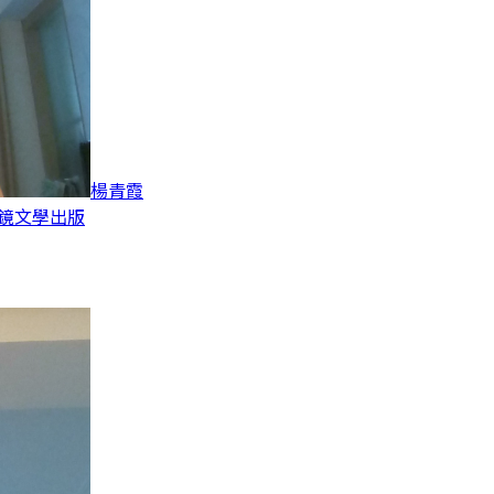
楊青霞
 鏡文學出版