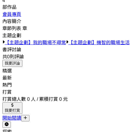
4
部作品
會員專頁
內容簡介
章節列表
章
主題企劃
【主題企劃】我的職場不尋常
【主題企劃】機智的職場生活
書評討論
共0則評論
我要評論
精選
最新
熱門
打賞
打賞總人數 0 人 / 累積打賞 0 元
我要打賞
開始閱讀
探索