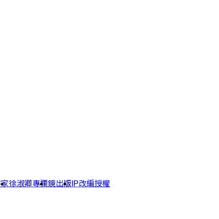
作家
徐淑卿專欄
鏡出版
IP改編授權