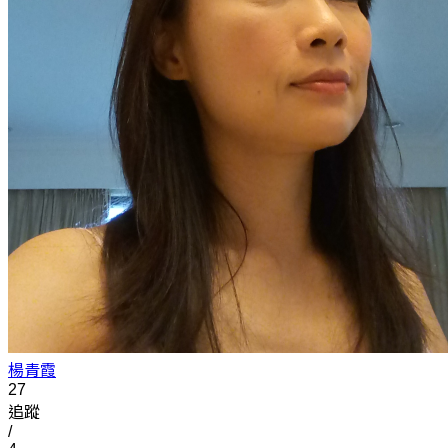
楊青霞
27
追蹤
/