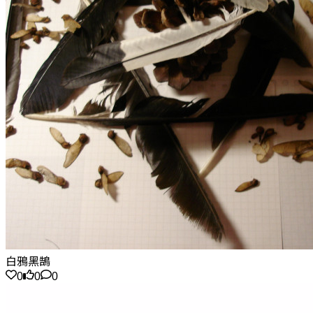
白鴉黑鵠
0
0
0