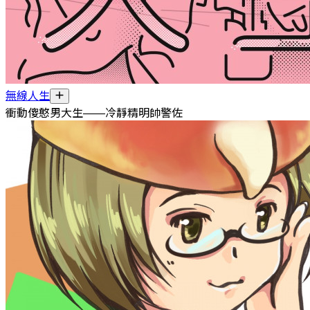
無線人生
衝動傻憨男大生——冷靜精明帥警佐