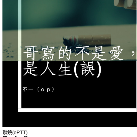
辭鏡(oPTT)