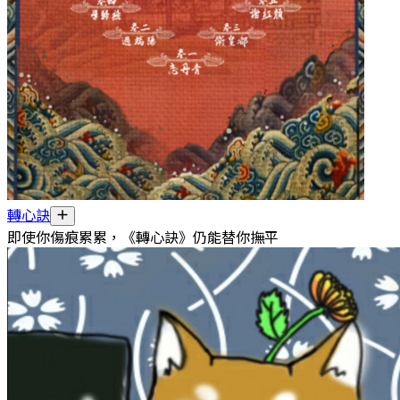
轉心訣
即使你傷痕累累，《轉心訣》仍能替你撫平