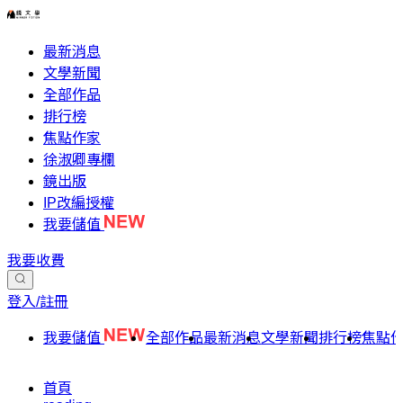
最新消息
文學新聞
全部作品
排行榜
焦點作家
徐淑卿專欄
鏡出版
IP改編授權
我要儲值
我要收費
登入/註冊
我要儲值
全部作品
最新消息
文學新聞
排行榜
焦點
首頁