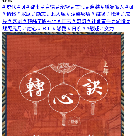
# 現代
# bl
# 都市
# 言情
# 架空
# 古代
# 穿越
# 職場職人
# gl
# 情慾
# 家庭
# 勵志
# 殺人魔
# 溫馨療癒
# 甜寵
# 政治
# 成
長
# 喜劇
# 拜託了影視化
# 同志
# 奇幻
# 社會事件
# 愛情
#
埋冤鬼月
# 虐心
# ＢＬ
# 戀愛
# 日系
# #懸疑
# 女力