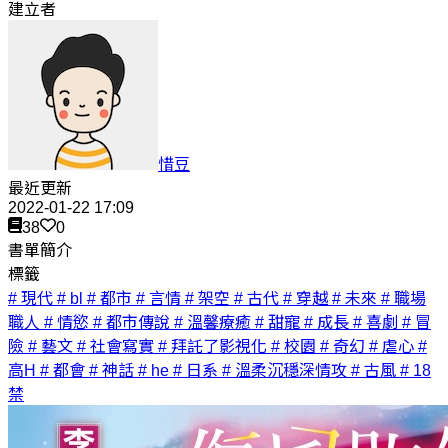
建立者
惜豆
最近更新
2022-01-22 17:09
38
0
書單簡介
標籤
# 現代
# bl
# 都市
# 言情
# 架空
# 古代
# 穿越
# 未來
# 職場
職人
# 情慾
# 都市傳說
# 溫馨療癒
# 甜寵
# 成長
# 喜劇
# 冒
險
# 藝文
# 社會寫實
# 拜託了影視化
# 校園
# 奇幻
# 虐心
#
高H
# 都會
# 神話
# he
# 日系
# 溫柔沉穩深情攻
# 古風
# 18
禁