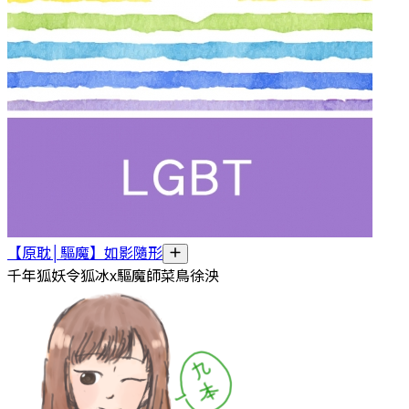
【原耽│驅魔】如影隨形
千年狐妖令狐冰x驅魔師菜鳥徐泱