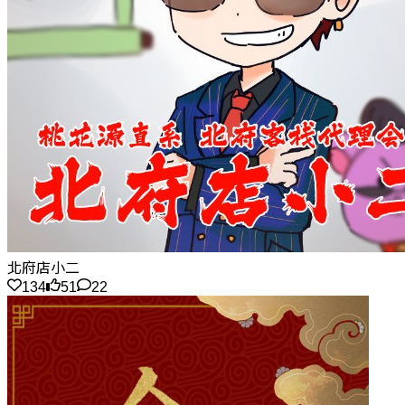
北府店小二
134
51
22