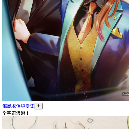
傷風敗俗純愛史
全宇宙浪遊！