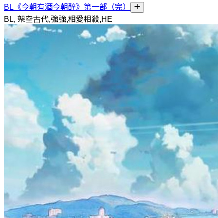
BL《今朝有酒今朝醉》第一部（完）
BL, 架空古代,強強,相愛相殺,HE