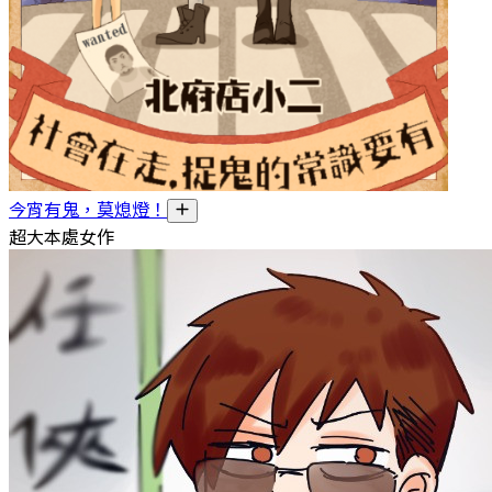
今宵有鬼，莫熄燈！
超大本處女作