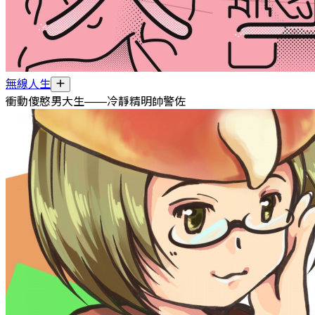
無線人生
衝動傻憨男大生——冷靜精明帥警佐