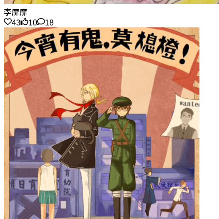
李靡靡
43
10
18