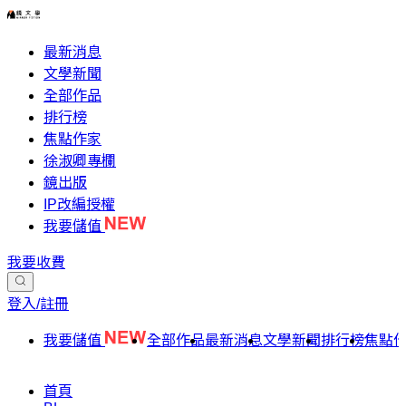
最新消息
文學新聞
全部作品
排行榜
焦點作家
徐淑卿專欄
鏡出版
IP改編授權
我要儲值
我要收費
登入/註冊
我要儲值
全部作品
最新消息
文學新聞
排行榜
焦點
首頁