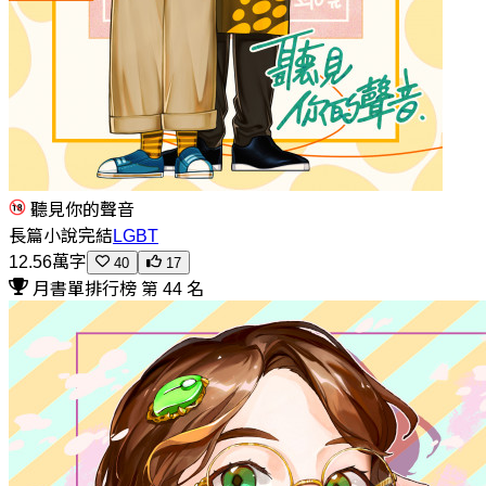
聽見你的聲音
長篇小說
完結
LGBT
12.56萬字
40
17
月書單排行榜 第 44 名