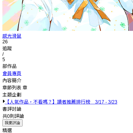
感光滑鼠
26
追蹤
/
5
部作品
會員專頁
內容簡介
章節列表
章
主題企劃
【人氣作品，不看嗎？】讀者推薦排行榜 3/17 - 3/23
書評討論
共0則評論
我要評論
精選