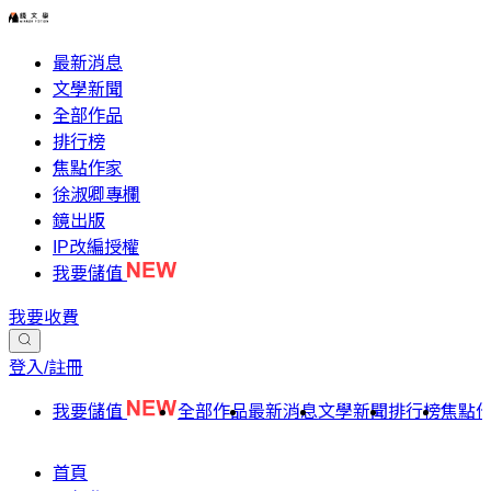
最新消息
文學新聞
全部作品
排行榜
焦點作家
徐淑卿專欄
鏡出版
IP改編授權
我要儲值
我要收費
登入/註冊
我要儲值
全部作品
最新消息
文學新聞
排行榜
焦點
首頁