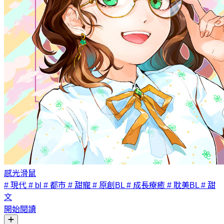
感光滑鼠
# 現代
# bl
# 都市
# 甜寵
# 原創BL
# 成長療癒
# 耽美BL
# 甜
文
開始閱讀